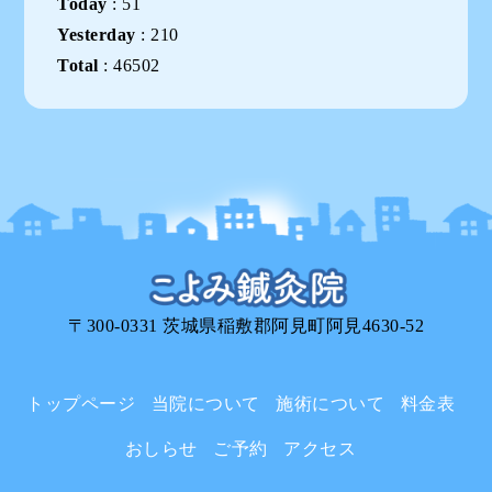
Today
:
51
Yesterday
:
210
Total
:
46502
〒300-0331 茨城県稲敷郡阿見町阿見4630-52
トップページ
当院について
施術について
料金表
おしらせ
ご予約
アクセス